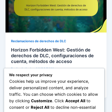
Reclamaciones de derechos de DLC
Horizon Forbidden West: Gestión de
derechos de DLC, configuraciones de
cuenta, métodos de acceso
Benjamin Archer
/
11/03/2026
We respect your privacy
En Horizon Forbidden West, los derechos de DLC
Cookies help us improve your experience,
otorgan a los jugadores acceso a contenido
deliver personalized content, and analyze
adicional, mejorando su experiencia de
traffic. You can choose which cookies to allow
by clicking
Customize
. Click
Accept All
to
consent or
Reject All
to decline non-essential