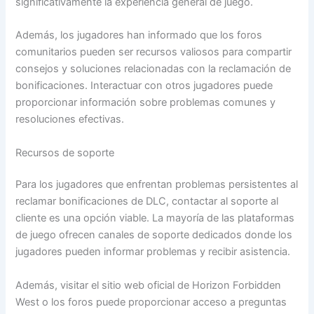
significativamente la experiencia general de juego.
Además, los jugadores han informado que los foros
comunitarios pueden ser recursos valiosos para compartir
consejos y soluciones relacionadas con la reclamación de
bonificaciones. Interactuar con otros jugadores puede
proporcionar información sobre problemas comunes y
resoluciones efectivas.
Recursos de soporte
Para los jugadores que enfrentan problemas persistentes al
reclamar bonificaciones de DLC, contactar al soporte al
cliente es una opción viable. La mayoría de las plataformas
de juego ofrecen canales de soporte dedicados donde los
jugadores pueden informar problemas y recibir asistencia.
Además, visitar el sitio web oficial de Horizon Forbidden
West o los foros puede proporcionar acceso a preguntas