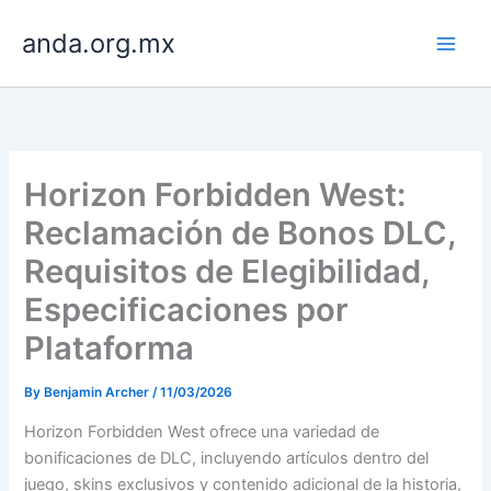
Skip
anda.org.mx
to
content
Horizon Forbidden West:
Reclamación de Bonos DLC,
Requisitos de Elegibilidad,
Especificaciones por
Plataforma
By
Benjamin Archer
/
11/03/2026
Horizon Forbidden West ofrece una variedad de
bonificaciones de DLC, incluyendo artículos dentro del
juego, skins exclusivos y contenido adicional de la historia,