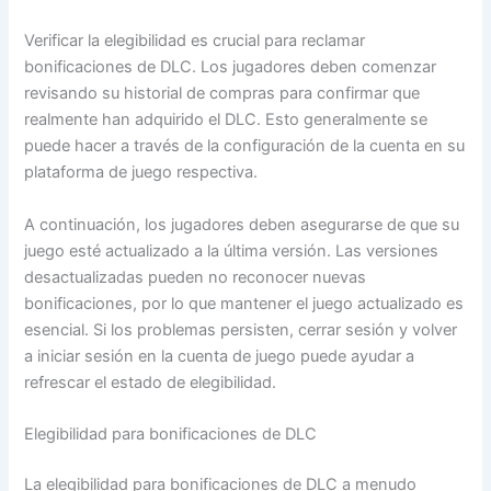
Verificar la elegibilidad es crucial para reclamar
bonificaciones de DLC. Los jugadores deben comenzar
revisando su historial de compras para confirmar que
realmente han adquirido el DLC. Esto generalmente se
puede hacer a través de la configuración de la cuenta en su
plataforma de juego respectiva.
A continuación, los jugadores deben asegurarse de que su
juego esté actualizado a la última versión. Las versiones
desactualizadas pueden no reconocer nuevas
bonificaciones, por lo que mantener el juego actualizado es
esencial. Si los problemas persisten, cerrar sesión y volver
a iniciar sesión en la cuenta de juego puede ayudar a
refrescar el estado de elegibilidad.
Elegibilidad para bonificaciones de DLC
La elegibilidad para bonificaciones de DLC a menudo