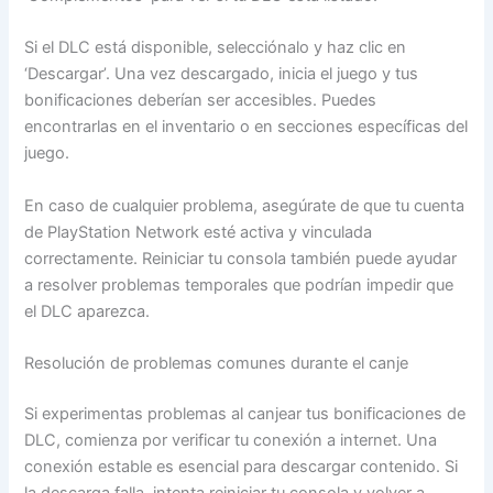
Si el DLC está disponible, selecciónalo y haz clic en
‘Descargar’. Una vez descargado, inicia el juego y tus
bonificaciones deberían ser accesibles. Puedes
encontrarlas en el inventario o en secciones específicas del
juego.
En caso de cualquier problema, asegúrate de que tu cuenta
de PlayStation Network esté activa y vinculada
correctamente. Reiniciar tu consola también puede ayudar
a resolver problemas temporales que podrían impedir que
el DLC aparezca.
Resolución de problemas comunes durante el canje
Si experimentas problemas al canjear tus bonificaciones de
DLC, comienza por verificar tu conexión a internet. Una
conexión estable es esencial para descargar contenido. Si
la descarga falla, intenta reiniciar tu consola y volver a