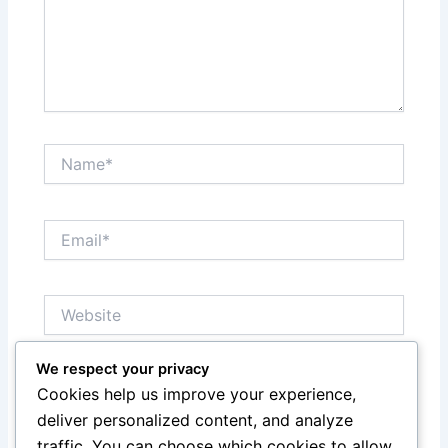
Name*
Email*
Website
We respect your privacy
Save my name, email, and website in this browser
Cookies help us improve your experience,
for the next time I comment.
deliver personalized content, and analyze
traffic. You can choose which cookies to allow