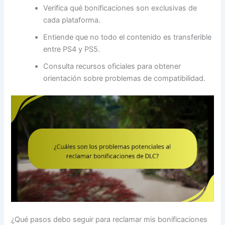
Verifica qué bonificaciones son exclusivas de
cada plataforma.
Entiende que no todo el contenido es transferible
entre PS4 y PS5.
Consulta recursos oficiales para obtener
orientación sobre problemas de compatibilidad.
¿Qué pasos debo seguir para reclamar mis bonificaciones