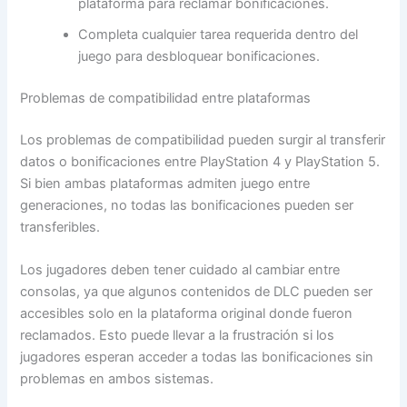
plataforma para reclamar bonificaciones.
Completa cualquier tarea requerida dentro del
juego para desbloquear bonificaciones.
Problemas de compatibilidad entre plataformas
Los problemas de compatibilidad pueden surgir al transferir
datos o bonificaciones entre PlayStation 4 y PlayStation 5.
Si bien ambas plataformas admiten juego entre
generaciones, no todas las bonificaciones pueden ser
transferibles.
Los jugadores deben tener cuidado al cambiar entre
consolas, ya que algunos contenidos de DLC pueden ser
accesibles solo en la plataforma original donde fueron
reclamados. Esto puede llevar a la frustración si los
jugadores esperan acceder a todas las bonificaciones sin
problemas en ambos sistemas.