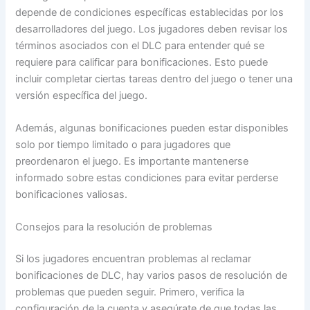
depende de condiciones específicas establecidas por los
desarrolladores del juego. Los jugadores deben revisar los
términos asociados con el DLC para entender qué se
requiere para calificar para bonificaciones. Esto puede
incluir completar ciertas tareas dentro del juego o tener una
versión específica del juego.
Además, algunas bonificaciones pueden estar disponibles
solo por tiempo limitado o para jugadores que
preordenaron el juego. Es importante mantenerse
informado sobre estas condiciones para evitar perderse
bonificaciones valiosas.
Consejos para la resolución de problemas
Si los jugadores encuentran problemas al reclamar
bonificaciones de DLC, hay varios pasos de resolución de
problemas que pueden seguir. Primero, verifica la
configuración de la cuenta y asegúrate de que todas las