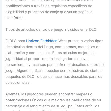
bonificaciones a través de requisitos específicos de
elegibilidad y procesos de canje que varían según la
plataforma.
Tipos de artículos dentro del juego incluidos en el DLC
El DLC para
Horizon Forbidden
West presenta varios tipos
de artículos dentro del juego, como armas, materiales de
elaboración y consumibles. Estos artículos mejoran la
jugabilidad al proporcionar a los jugadores nuevas
herramientas y recursos para enfrentar desafíos dentro del
juego. Algunos artículos pueden ser exclusivos de ciertos
paquetes de DLC, lo que los hace más deseables para los
coleccionistas.
Además, los jugadores pueden encontrar mejoras o
potenciaciones únicas que mejoran las habilidades de su
personaje o el rendimiento de su equipo. Estos artículos