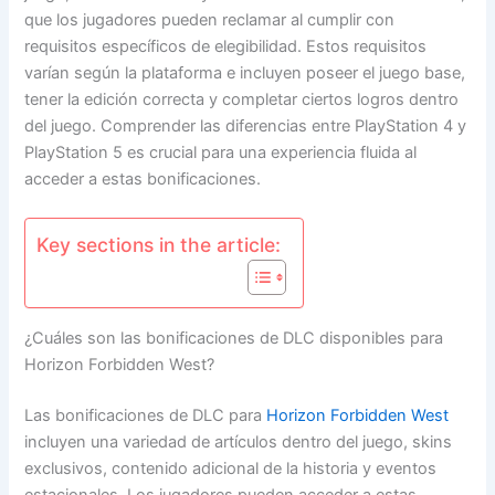
que los jugadores pueden reclamar al cumplir con
requisitos específicos de elegibilidad. Estos requisitos
varían según la plataforma e incluyen poseer el juego base,
tener la edición correcta y completar ciertos logros dentro
del juego. Comprender las diferencias entre PlayStation 4 y
PlayStation 5 es crucial para una experiencia fluida al
acceder a estas bonificaciones.
Key sections in the article:
¿Cuáles son las bonificaciones de DLC disponibles para
Horizon Forbidden West?
Las bonificaciones de DLC para
Horizon Forbidden West
incluyen una variedad de artículos dentro del juego, skins
exclusivos, contenido adicional de la historia y eventos
estacionales. Los jugadores pueden acceder a estas