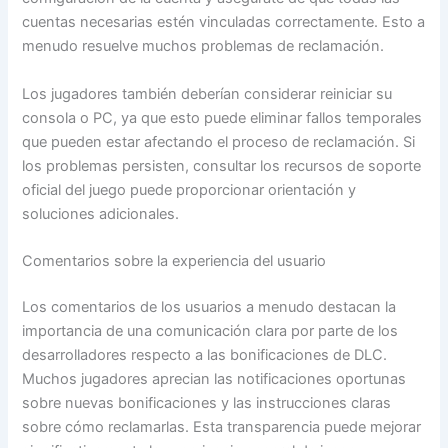
cuentas necesarias estén vinculadas correctamente. Esto a
menudo resuelve muchos problemas de reclamación.
Los jugadores también deberían considerar reiniciar su
consola o PC, ya que esto puede eliminar fallos temporales
que pueden estar afectando el proceso de reclamación. Si
los problemas persisten, consultar los recursos de soporte
oficial del juego puede proporcionar orientación y
soluciones adicionales.
Comentarios sobre la experiencia del usuario
Los comentarios de los usuarios a menudo destacan la
importancia de una comunicación clara por parte de los
desarrolladores respecto a las bonificaciones de DLC.
Muchos jugadores aprecian las notificaciones oportunas
sobre nuevas bonificaciones y las instrucciones claras
sobre cómo reclamarlas. Esta transparencia puede mejorar