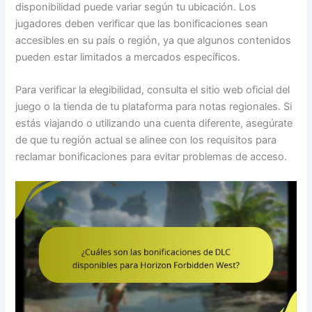
disponibilidad puede variar según tu ubicación. Los
jugadores deben verificar que las bonificaciones sean
accesibles en su país o región, ya que algunos contenidos
pueden estar limitados a mercados específicos.
Para verificar la elegibilidad, consulta el sitio web oficial del
juego o la tienda de tu plataforma para notas regionales. Si
estás viajando o utilizando una cuenta diferente, asegúrate
de que tu región actual se alinee con los requisitos para
reclamar bonificaciones para evitar problemas de acceso.