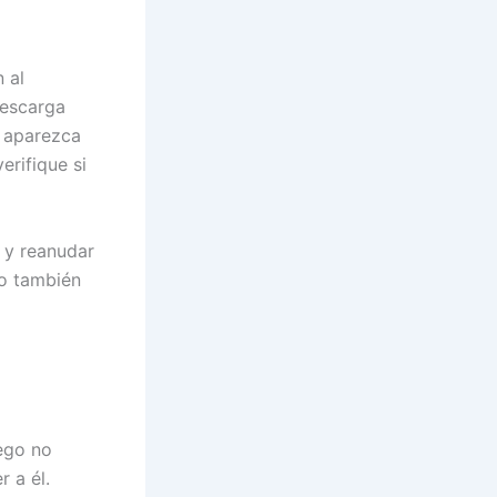
 al
descarga
o aparezca
erifique si
r y reanudar
go también
ego no
 a él.