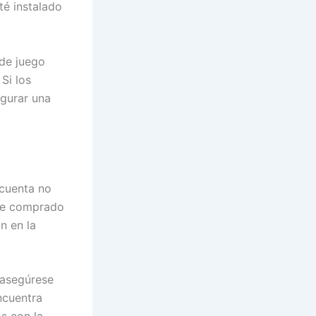
é instalado
 de juego
Si los
egurar una
 cuenta no
fue comprado
n en la
 asegúrese
ncuentra