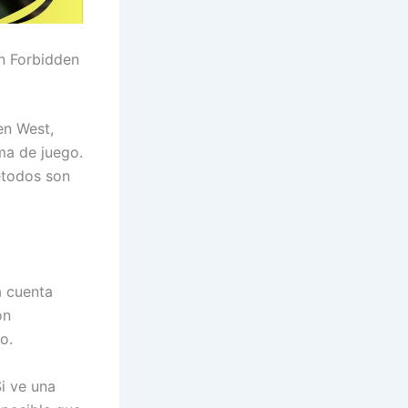
n Forbidden
en West,
ma de juego.
étodos son
a cuenta
on
o.
Si ve una