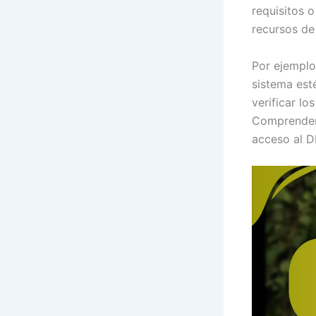
requisitos 
recursos de
Por ejemplo
sistema est
verificar lo
Comprender 
acceso al D