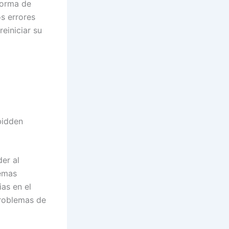
forma de
os errores
einiciar su
bidden
er al
lemas
ias en el
problemas de