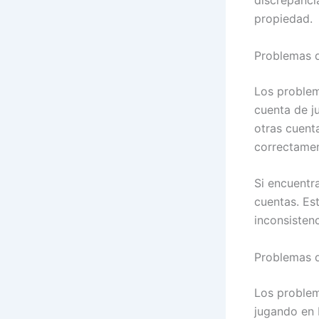
discrepanci
propiedad.
Problemas d
Los problem
cuenta de j
otras cuent
correctamen
Si encuentra
cuentas. Es
inconsisten
Problemas d
Los problem
jugando en 