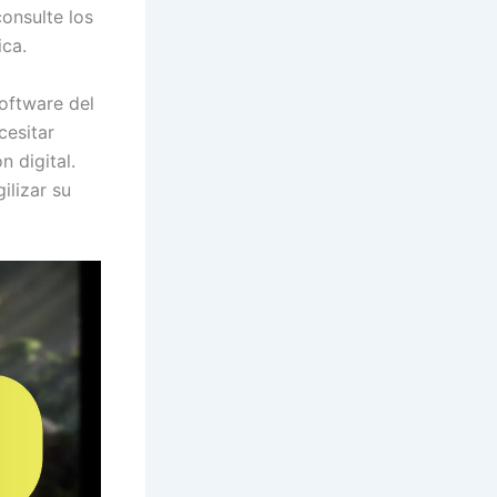
onsulte los
ica.
oftware del
cesitar
n digital.
ilizar su