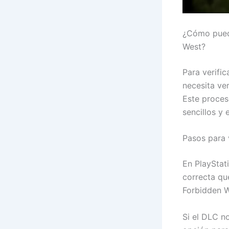
¿Cómo puedo
West?
Para verifi
necesita ve
Este proces
sencillos y
Pasos para 
En PlayStat
correcta qu
Forbidden We
Si el DLC no