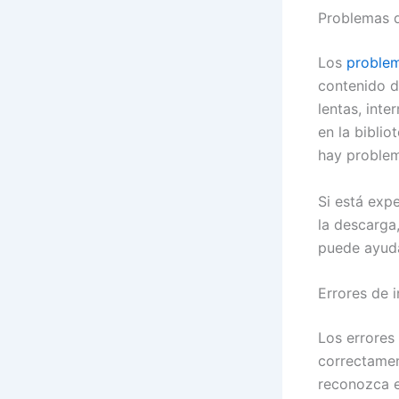
Problemas d
Los
proble
contenido 
lentas, int
en la biblio
hay problem
Si está exp
la descarga,
puede ayuda
Errores de 
Los errores 
correctamen
reconozca e