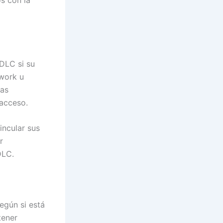
s con la
DLC si su
twork u
das
 acceso.
incular sus
r
DLC.
egún si está
tener