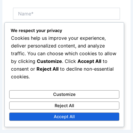
Name*
We respect your privacy
Email*
Cookies help us improve your experience,
deliver personalized content, and analyze
traffic. You can choose which cookies to allow
Website
by clicking
Customize
. Click
Accept All
to
consent or
Reject All
to decline non-essential
cookies.
Save my name, email, and website in this browser
for the next time I comment.
Customize
Reject All
Accept All