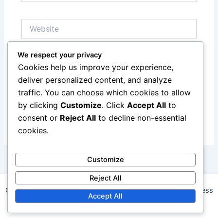
Website
We respect your privacy
Save my name, email, and website in this browser
Cookies help us improve your experience,
for the next time I comment.
deliver personalized content, and analyze
traffic. You can choose which cookies to allow
by clicking
Customize
. Click
Accept All
to
consent or
Reject All
to decline non-essential
cookies.
Customize
Reject All
Copyright © 2026 anda.org.mx | Powered by
Astra WordPress
Accept All
Theme