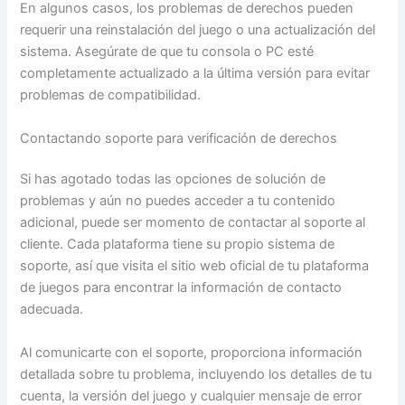
En algunos casos, los problemas de derechos pueden
requerir una reinstalación del juego o una actualización del
sistema. Asegúrate de que tu consola o PC esté
completamente actualizado a la última versión para evitar
problemas de compatibilidad.
Contactando soporte para verificación de derechos
Si has agotado todas las opciones de solución de
problemas y aún no puedes acceder a tu contenido
adicional, puede ser momento de contactar al soporte al
cliente. Cada plataforma tiene su propio sistema de
soporte, así que visita el sitio web oficial de tu plataforma
de juegos para encontrar la información de contacto
adecuada.
Al comunicarte con el soporte, proporciona información
detallada sobre tu problema, incluyendo los detalles de tu
cuenta, la versión del juego y cualquier mensaje de error