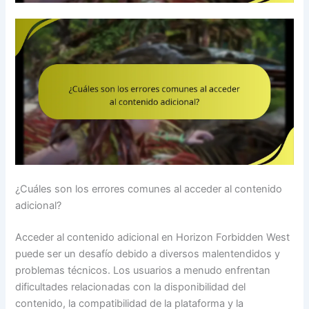
¿Cuáles son los errores comunes al acceder al contenido
adicional?
Acceder al contenido adicional en Horizon Forbidden West
puede ser un desafío debido a diversos malentendidos y
problemas técnicos. Los usuarios a menudo enfrentan
dificultades relacionadas con la disponibilidad del
contenido, la compatibilidad de la plataforma y la