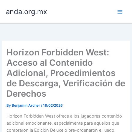
Skip
anda.org.mx
to
content
Horizon Forbidden West:
Acceso al Contenido
Adicional, Procedimientos
de Descarga, Verificación de
Derechos
By
Benjamin Archer
/
18/02/2026
Horizon Forbidden West ofrece a los jugadores contenido
adicional emocionante, especialmente para aquellos que
compraron la Edición Deluxe o pre-ordenaron el juego.