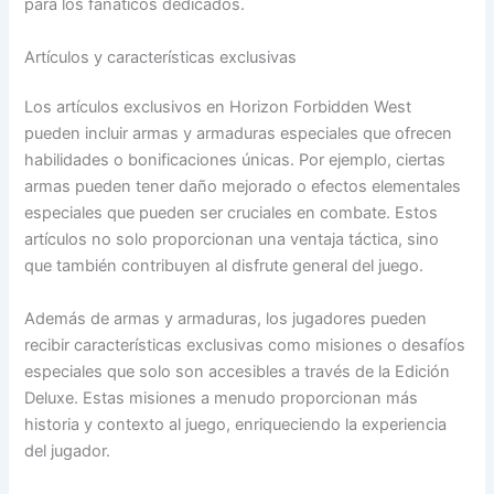
para los fanáticos dedicados.
Artículos y características exclusivas
Los artículos exclusivos en Horizon Forbidden West
pueden incluir armas y armaduras especiales que ofrecen
habilidades o bonificaciones únicas. Por ejemplo, ciertas
armas pueden tener daño mejorado o efectos elementales
especiales que pueden ser cruciales en combate. Estos
artículos no solo proporcionan una ventaja táctica, sino
que también contribuyen al disfrute general del juego.
Además de armas y armaduras, los jugadores pueden
recibir características exclusivas como misiones o desafíos
especiales que solo son accesibles a través de la Edición
Deluxe. Estas misiones a menudo proporcionan más
historia y contexto al juego, enriqueciendo la experiencia
del jugador.