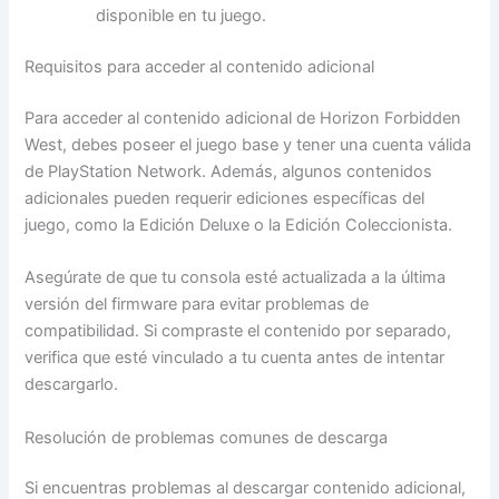
disponible en tu juego.
Requisitos para acceder al contenido adicional
Para acceder al contenido adicional de Horizon Forbidden
West, debes poseer el juego base y tener una cuenta válida
de PlayStation Network. Además, algunos contenidos
adicionales pueden requerir ediciones específicas del
juego, como la Edición Deluxe o la Edición Coleccionista.
Asegúrate de que tu consola esté actualizada a la última
versión del firmware para evitar problemas de
compatibilidad. Si compraste el contenido por separado,
verifica que esté vinculado a tu cuenta antes de intentar
descargarlo.
Resolución de problemas comunes de descarga
Si encuentras problemas al descargar contenido adicional,