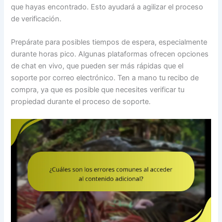
que hayas encontrado. Esto ayudará a agilizar el proceso
de verificación.
Prepárate para posibles tiempos de espera, especialmente
durante horas pico. Algunas plataformas ofrecen opciones
de chat en vivo, que pueden ser más rápidas que el
soporte por correo electrónico. Ten a mano tu recibo de
compra, ya que es posible que necesites verificar tu
propiedad durante el proceso de soporte.