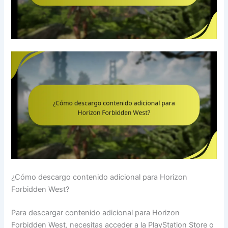
¿Cómo descargo contenido adicional para Horizon
Forbidden West?
Para descargar contenido adicional para Horizon
Forbidden West, necesitas acceder a la PlayStation Store o