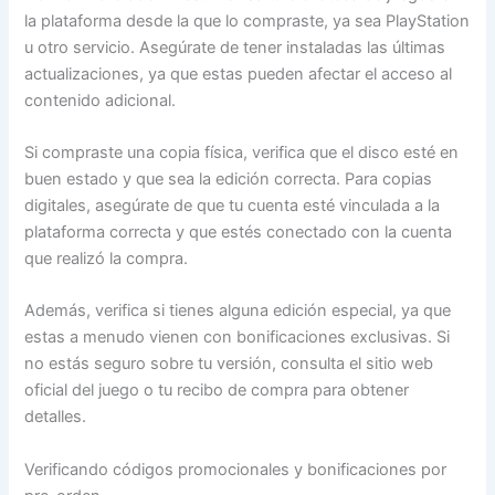
la plataforma desde la que lo compraste, ya sea PlayStation
u otro servicio. Asegúrate de tener instaladas las últimas
actualizaciones, ya que estas pueden afectar el acceso al
contenido adicional.
Si compraste una copia física, verifica que el disco esté en
buen estado y que sea la edición correcta. Para copias
digitales, asegúrate de que tu cuenta esté vinculada a la
plataforma correcta y que estés conectado con la cuenta
que realizó la compra.
Además, verifica si tienes alguna edición especial, ya que
estas a menudo vienen con bonificaciones exclusivas. Si
no estás seguro sobre tu versión, consulta el sitio web
oficial del juego o tu recibo de compra para obtener
detalles.
Verificando códigos promocionales y bonificaciones por