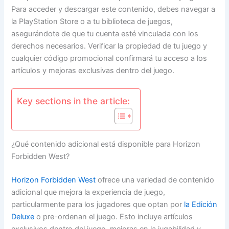
Para acceder y descargar este contenido, debes navegar a
la PlayStation Store o a tu biblioteca de juegos,
asegurándote de que tu cuenta esté vinculada con los
derechos necesarios. Verificar la propiedad de tu juego y
cualquier código promocional confirmará tu acceso a los
artículos y mejoras exclusivas dentro del juego.
Key sections in the article:
¿Qué contenido adicional está disponible para Horizon
Forbidden West?
Horizon Forbidden West
ofrece una variedad de contenido
adicional que mejora la experiencia de juego,
particularmente para los jugadores que optan por
la Edición
Deluxe
o pre-ordenan el juego. Esto incluye artículos
exclusivos dentro del juego, mejoras en la jugabilidad y