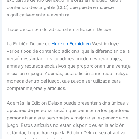
contenido descargable (DLC) que puede enriquecer
significativamente la aventura.
Tipos de contenido adicional en la Edición Deluxe
La Edición Deluxe de
Horizon Forbidden
West incluye
varios tipos de contenido adicional que la diferencian de la
versión estándar. Los jugadores pueden esperar trajes,
armas y recursos exclusivos que proporcionan una ventaja
inicial en el juego. Además, esta edición a menudo incluye
moneda dentro del juego, que puede ser utilizada para
comprar mejoras y artículos.
Además, la Edición Deluxe puede presentar skins únicas y
opciones de personalización que permiten a los jugadores
personalizar a sus personajes y mejorar su experiencia de
juego. Estos artículos no están disponibles en la edición
estándar, lo que hace que la Edición Deluxe sea atractiva