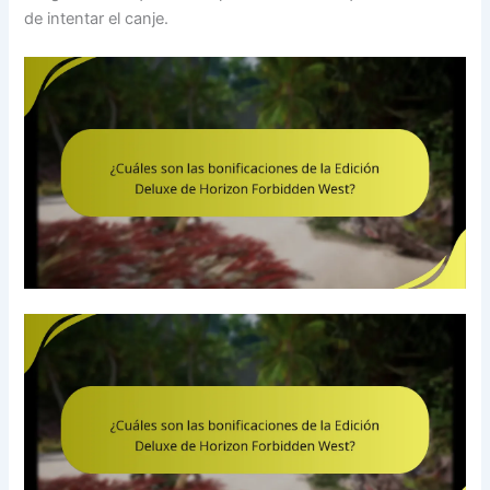
de intentar el canje.