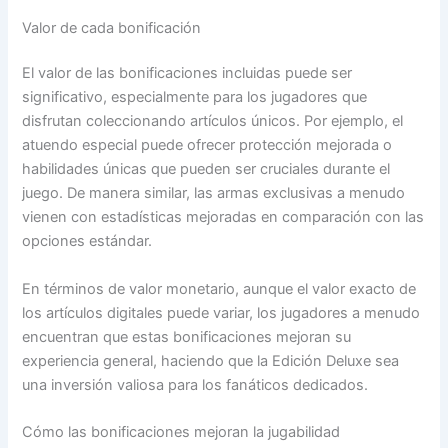
Valor de cada bonificación
El valor de las bonificaciones incluidas puede ser
significativo, especialmente para los jugadores que
disfrutan coleccionando artículos únicos. Por ejemplo, el
atuendo especial puede ofrecer protección mejorada o
habilidades únicas que pueden ser cruciales durante el
juego. De manera similar, las armas exclusivas a menudo
vienen con estadísticas mejoradas en comparación con las
opciones estándar.
En términos de valor monetario, aunque el valor exacto de
los artículos digitales puede variar, los jugadores a menudo
encuentran que estas bonificaciones mejoran su
experiencia general, haciendo que la Edición Deluxe sea
una inversión valiosa para los fanáticos dedicados.
Cómo las bonificaciones mejoran la jugabilidad