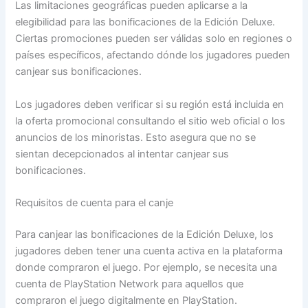
Las limitaciones geográficas pueden aplicarse a la
elegibilidad para las bonificaciones de la Edición Deluxe.
Ciertas promociones pueden ser válidas solo en regiones o
países específicos, afectando dónde los jugadores pueden
canjear sus bonificaciones.
Los jugadores deben verificar si su región está incluida en
la oferta promocional consultando el sitio web oficial o los
anuncios de los minoristas. Esto asegura que no se
sientan decepcionados al intentar canjear sus
bonificaciones.
Requisitos de cuenta para el canje
Para canjear las bonificaciones de la Edición Deluxe, los
jugadores deben tener una cuenta activa en la plataforma
donde compraron el juego. Por ejemplo, se necesita una
cuenta de PlayStation Network para aquellos que
compraron el juego digitalmente en PlayStation.