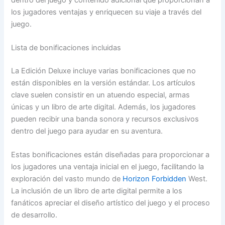
los jugadores ventajas y enriquecen su viaje a través del
juego.
Lista de bonificaciones incluidas
La Edición Deluxe incluye varias bonificaciones que no
están disponibles en la versión estándar. Los artículos
clave suelen consistir en un atuendo especial, armas
únicas y un libro de arte digital. Además, los jugadores
pueden recibir una banda sonora y recursos exclusivos
dentro del juego para ayudar en su aventura.
Estas bonificaciones están diseñadas para proporcionar a
los jugadores una ventaja inicial en el juego, facilitando la
exploración del vasto mundo de
Horizon Forbidden
West.
La inclusión de un libro de arte digital permite a los
fanáticos apreciar el diseño artístico del juego y el proceso
de desarrollo.