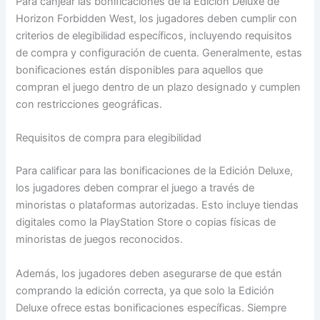
Para canjear las bonificaciones de la Edición Deluxe de
Horizon Forbidden West, los jugadores deben cumplir con
criterios de elegibilidad específicos, incluyendo requisitos
de compra y configuración de cuenta. Generalmente, estas
bonificaciones están disponibles para aquellos que
compran el juego dentro de un plazo designado y cumplen
con restricciones geográficas.
Requisitos de compra para elegibilidad
Para calificar para las bonificaciones de la Edición Deluxe,
los jugadores deben comprar el juego a través de
minoristas o plataformas autorizadas. Esto incluye tiendas
digitales como la PlayStation Store o copias físicas de
minoristas de juegos reconocidos.
Además, los jugadores deben asegurarse de que están
comprando la edición correcta, ya que solo la Edición
Deluxe ofrece estas bonificaciones específicas. Siempre