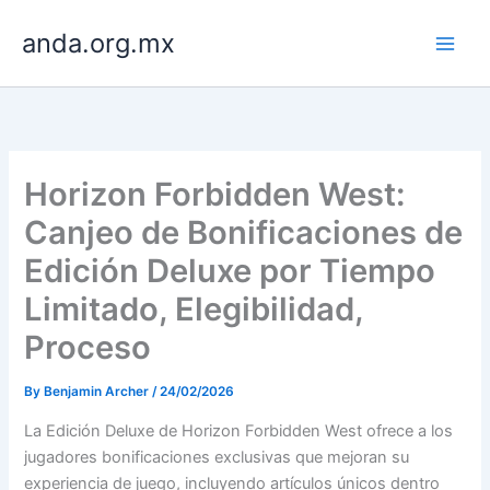
Skip
anda.org.mx
to
content
Horizon Forbidden West:
Canjeo de Bonificaciones de
Edición Deluxe por Tiempo
Limitado, Elegibilidad,
Proceso
By
Benjamin Archer
/
24/02/2026
La Edición Deluxe de Horizon Forbidden West ofrece a los
jugadores bonificaciones exclusivas que mejoran su
experiencia de juego, incluyendo artículos únicos dentro