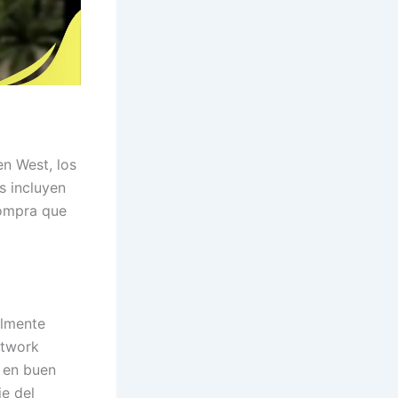
en West, los
s incluyen
compra que
almente
etwork
 en buen
je del