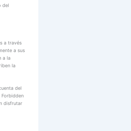
 del
s a través
amente a sus
 a la
iben la
cuenta del
n Forbidden
 disfrutar