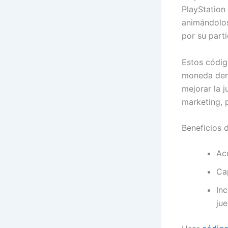
PlayStation 
animándolos
por su part
Estos códig
moneda dent
mejorar la 
marketing, 
Beneficios d
Ac
Cap
In
jue