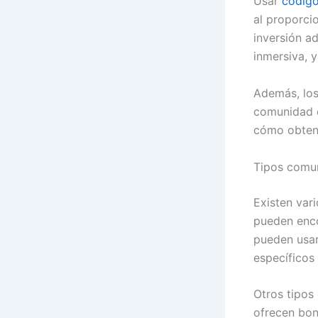
Usar
código
al proporci
inversión a
inmersiva, 
Además, los
comunidad e
cómo obtene
Tipos comun
Existen var
pueden enco
pueden usar
específicos
Otros tipos
ofrecen bon