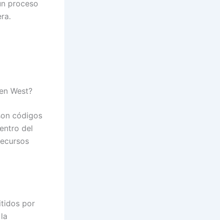
 un proceso
ra.
den West?
on códigos
entro del
recursos
tidos por
la