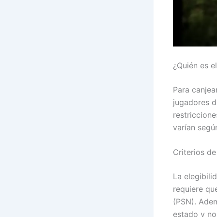
¿Quién es e
Para canjea
jugadores de
restriccion
varían según
Criterios d
La elegibil
requiere qu
(PSN). Adem
estado y no