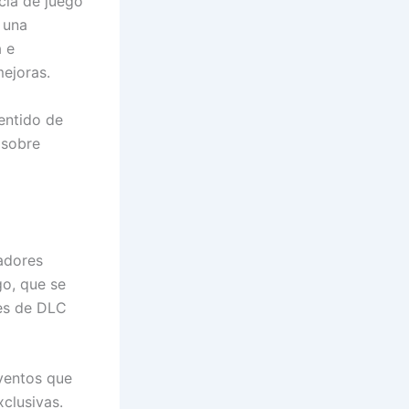
cia de juego
 una
a e
mejoras.
entido de
 sobre
gadores
go, que se
tes de DLC
ventos que
clusivas.