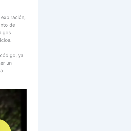
 expiración,
anto de
digos
icios.
 código, ya
ner un
 a