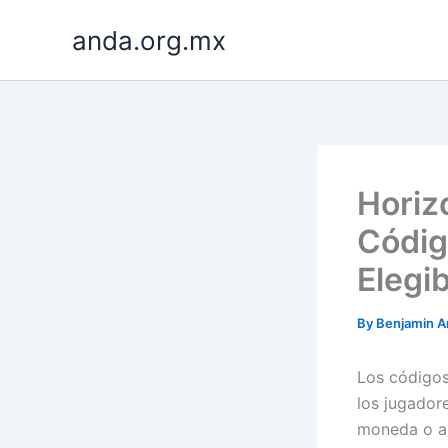
Skip
anda.org.mx
to
content
Horiz
Códig
Elegi
By
Benjamin A
Los códigos
los jugador
moneda o ar