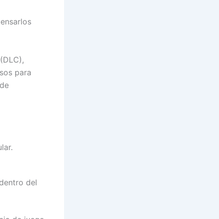
ensarlos
 (DLC),
osos para
 de
lar.
dentro del